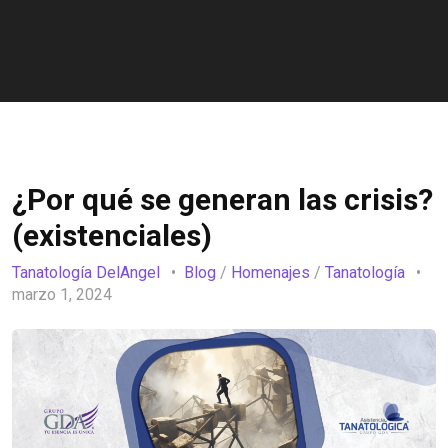
¿Por qué se generan las crisis?
(existenciales)
Tanatología DelAngel
Blog
/
Homenajes
/
Tanatología
marzo 1, 2024