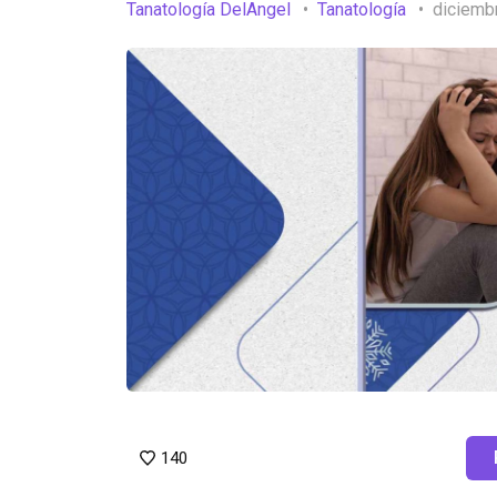
Tanatología DelAngel
Tanatología
diciemb
140