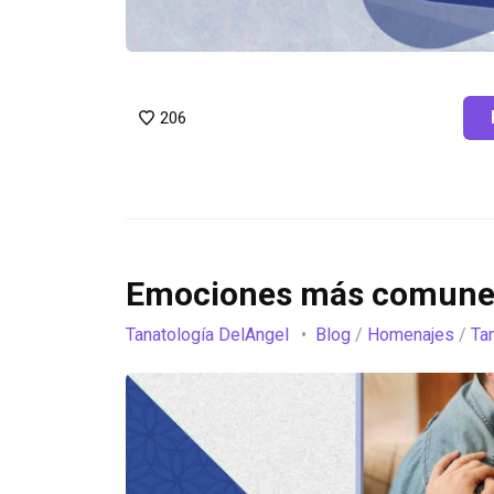
206
Emociones más comunes
Tanatología DelAngel
Blog
/
Homenajes
/
Ta