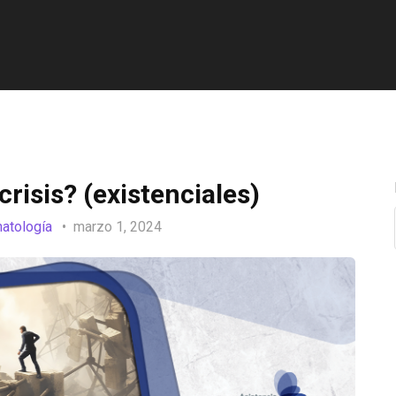
crisis? (existenciales)
natología
marzo 1, 2024