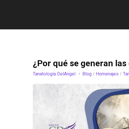
¿Por qué se generan las 
Tanatología DelAngel
Blog
/
Homenajes
/
Ta