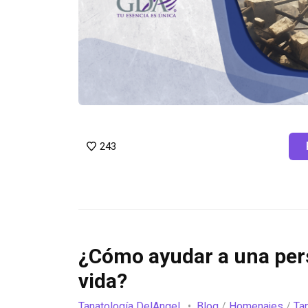
243
¿Cómo ayudar a una pers
vida?
Tanatología DelAngel
Blog
/
Homenajes
/
Ta