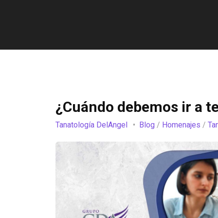
¿Cuándo debemos ir a te
Tanatología DelAngel
Blog
/
Homenajes
/
Ta