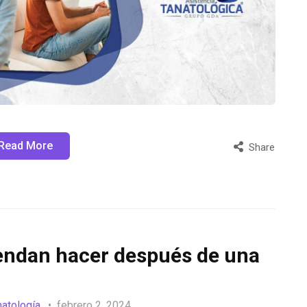
Read More
Share
endan hacer después de una
natología
febrero 2, 2024