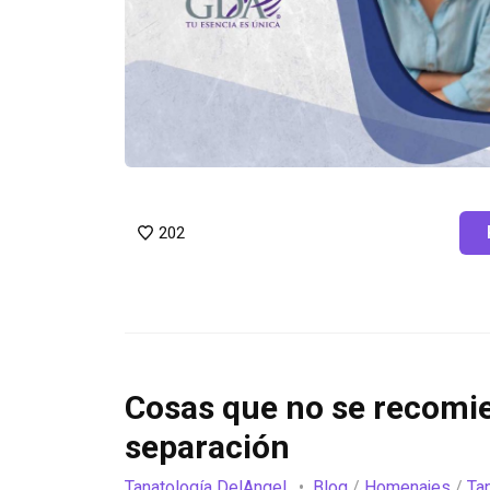
202
Cosas que no se recomi
separación
Tanatología DelAngel
Blog
/
Homenajes
/
Ta