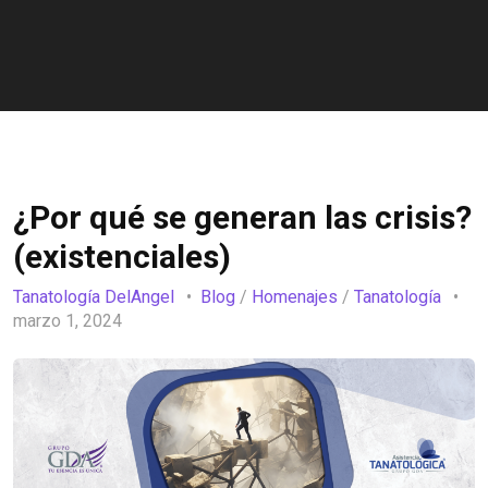
¿Por qué se generan las crisis?
(existenciales)
Tanatología DelAngel
Blog
/
Homenajes
/
Tanatología
marzo 1, 2024