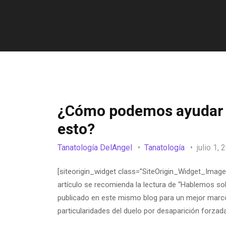
¿Cómo podemos ayudar a
esto?
Tanatología DelAngel
Tanatología
julio 1,
[siteorigin_widget class=”SiteOrigin_Widget_Image_
artículo se recomienda la lectura de “Hablemos so
publicado en este mismo blog para un mejor marco d
particularidades del duelo por desaparición forzad