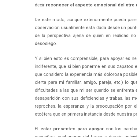
decir
reconocer el aspecto emocional del otro d
De este modo, aunque exteriormente pueda parec
observación usualmente está dada desde un punto d
de la perspectiva ajena de quien en realidad no
desosiego.
Y si bien esto es comprensible, para apoyar es n
indiferente, que si bien ponerme en sus zapatos e
que considero la experiencia más dolorosa posible
cierta para mi familiar, amigo, pareja, etc.) lo
dificultades a las que mi ser querido se enfrenta
desaparición con sus deficiencias y trabas, las mo
reproches, la esperanza y la preocupación por e
etcétera que en primera instancia desde nuestra 
El
estar presentes para apoyar
con los cambio
pequeños, quehaceres del hogar y demás activi