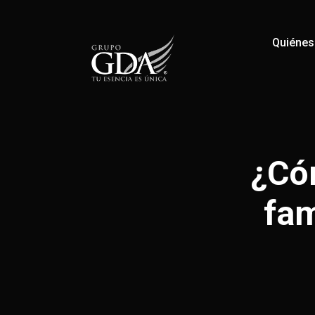
Quiéne
¿Có
fam