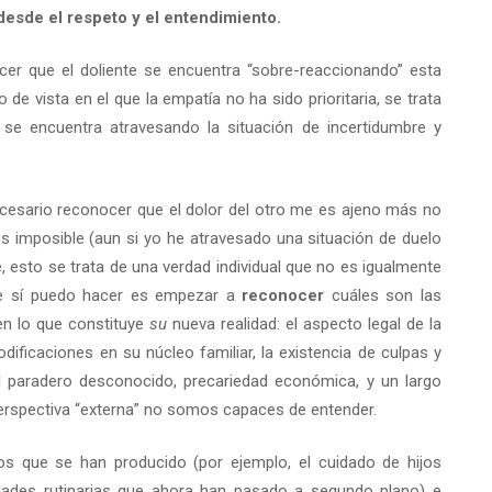
esde el respeto y el entendimiento.
er que el doliente se encuentra “sobre-reaccionando” esta
e vista en el que la empatía no ha sido prioritaria, se trata
 se encuentra atravesando la situación de incertidumbre y
ecesario reconocer que el dolor del otro me es ajeno más no
s imposible (aun si yo he atravesado una situación de duelo
, esto se trata de una verdad individual que no es igualmente
 que sí puedo hacer es empezar a
reconocer
cuáles son las
 en lo que constituye
su
nueva realidad: el aspecto legal de la
dificaciones en su núcleo familiar, la existencia de culpas y
l paradero desconocido, precariedad económica, y un largo
perspectiva “externa” no somos capaces de entender.
s que se han producido (por ejemplo, el cuidado de hijos
dades rutinarias que ahora han pasado a segundo plano) e