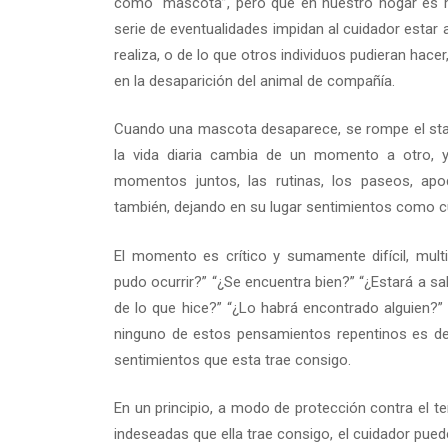
como “mascota”, pero que en nuestro hogar es 
serie de eventualidades impidan al cuidador estar
realiza, o de lo que otros individuos pudieran hace
en la desaparición del animal de compañía.
Cuando una mascota desaparece, se rompe el stat
la vida diaria cambia de un momento a otro, 
momentos juntos, las rutinas, los paseos, ap
también, dejando en su lugar sentimientos como cul
El momento es crítico y sumamente difícil, mul
pudo ocurrir?” “¿Se encuentra bien?” “¿Estará a s
de lo que hice?” “¿Lo habrá encontrado alguien?” 
ninguno de estos pensamientos repentinos es de 
sentimientos que esta trae consigo.
En un principio, a modo de protección contra el t
indeseadas que ella trae consigo, el cuidador pue