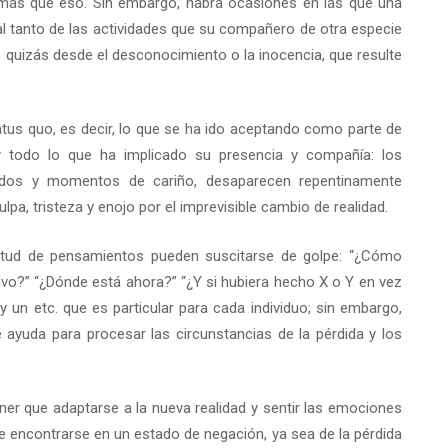
más que eso. Sin embargo, habrá ocasiones en las que una
 al tanto de las actividades que su compañero de otra especie
r, quizás desde el desconocimiento o la inocencia, que resulte
us quo, es decir, lo que se ha ido aceptando como parte de
y todo lo que ha implicado su presencia y compañía: los
odos y momentos de cariño, desaparecen repentinamente
pa, tristeza y enojo por el imprevisible cambio de realidad.
titud de pensamientos pueden suscitarse de golpe: “¿Cómo
alvo?” “¿Dónde está ahora?” “¿Y si hubiera hecho X o Y en vez
y un etc. que es particular para cada individuo; sin embargo,
ayuda para procesar las circunstancias de la pérdida y los
ener que adaptarse a la nueva realidad y sentir las emociones
de encontrarse en un estado de negación, ya sea de la pérdida