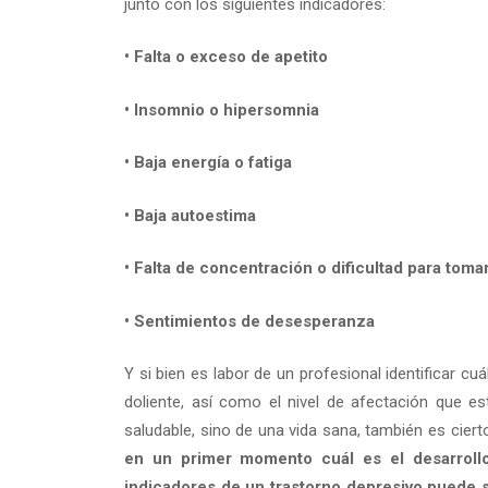
junto con los siguientes indicadores:
• Falta o exceso de apetito
• Insomnio o hipersomnia
• Baja energía o fatiga
• Baja autoestima
• Falta de concentración o dificultad para toma
• Sentimientos de desesperanza
Y si bien es labor de un profesional identificar c
doliente, así como el nivel de afectación que e
saludable, sino de una vida sana, también es cier
en un primer momento cuál es el desarrollo
indicadores de un trastorno depresivo puede se