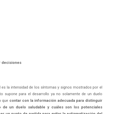
r decisiones
uál es la intensidad de los síntomas y signos mostrados por el
sto supone para el desarrollo ya no solamente de un duelo
to que
contar con la información adecuada para distinguir
 de un duelo saludable y cuáles son los potenciales
r un punto de partida para evitar la estigmatización del