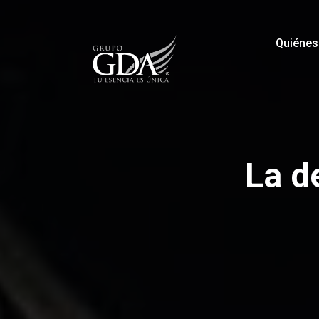
Quiéne
La d