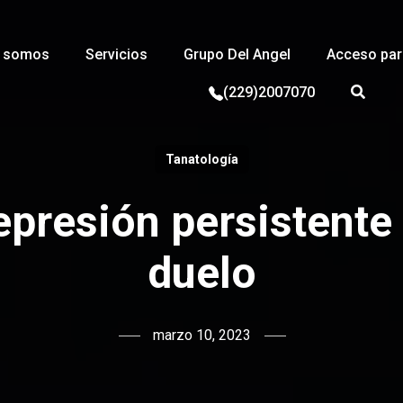
s somos
Servicios
Grupo Del Angel
Acceso para
(229)2007070
Tanatología
epresión persistente 
duelo
marzo 10, 2023