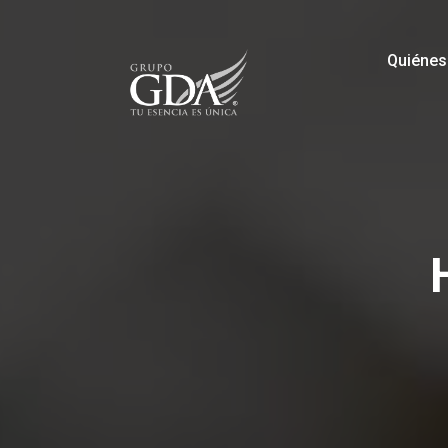
Quiéne