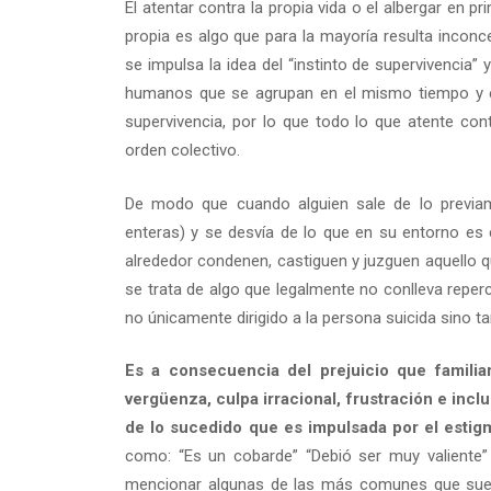
El atentar contra la propia vida o el albergar en pr
propia es algo que para la mayoría resulta inconc
se impulsa la idea del “instinto de supervivenci
humanos que se agrupan en el mismo tiempo y 
supervivencia, por lo que todo lo que atente cont
orden colectivo.
De modo que cuando alguien sale de lo previam
enteras) y se desvía de lo que en su entorno e
alrededor condenen, castiguen y juzguen aquello 
se trata de algo que legalmente no conlleva reper
no únicamente dirigido a la persona suicida sino 
Es a consecuencia del prejuicio que famili
vergüenza, culpa irracional, frustración e inc
de lo sucedido que es impulsada por el estig
como: “Es un cobarde” “Debió ser muy valiente”
mencionar algunas de las más comunes que suelen 