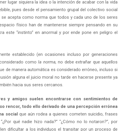
imer lugar siquiera la idea o la intención de acabar con la vida
ebible, pues desde el pensamiento grupal del colectivo social
a” y se acepta como norma que todos y cada uno de los seres
espacio físico han de mantenerse siempre pensando en su
ra este “instinto” en anormal y por ende pone en peligro el
ente establecido (en ocasiones incluso por generaciones
s considerado como
la norma,
no debe extrañar que aquellos
que de manera automática es considerado erróneo, incluso si
cusión alguna el juicio moral no tarde en hacerse presente ya
también hacia sus seres cercanos.
ares y amigos suelen encontrarse con sentimientos de
luso rencor, todo ello derivado de una percepción errónea
ma social
que aún rodea a quienes cometen suicidio, frases
 “¿Por qué nadie hizo nada?” “¿Cómo no lo notaron?”, por
dificultar a los individuos el transitar por un proceso de