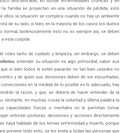
stico desfavorable, en donde enfermedades crónicas y en
la familia se proyecten en una situación de pérdida, esto
e ellos, la situación se complica cuando no hay un ambiente
stá de su lado, si bien, en la mayoría de los casos los duelos
elo normal, lastimosamente esto no es siempre así, se deben
 a esta cúspide.
rtir roles tanto de cuidado y limpieza, sin embargo, se deben
enfermo
,
entender su situación es algo primordial, saber sus
que si bien todos le estén pasando no tan bien ustedes no
el centro y de quien sus decisiones deben de ser escuchadas,
convicciones en la medida de lo posible es lo adecuado, hay
ndrán la razón, y que, se deberá de hacer entender de la
o obstante, en muchas cosas la voluntad y última palabra la
sus capacidades físicas o mentales no le permitan tomar
ejan entrever posturas, decisiones y acciones directamente
s se haya hablado de los temas enfermedad y muerte, porque
ra prevenir todo esto, se les invita a todas las personas que