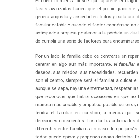
El duelo comienza desde que aparece el diagnó
fases avanzadas hacen que el propio paciente y 
genera angustia y ansiedad en todos y cada uno d
familiar estable y cuando el factor económico no e
anticipados propicia posterior a la pérdida un du
de cumplir una serie de factores para encaminarse
Por un lado, la familia debe de centrarse en repa
centrar en algo aún más importante,
el familiar 
deseos, sus miedos, sus necesidades, recuerden 
son el centro, siempre será el familiar a cuidar 
aunque se sepa, hay una enfermedad, respetar las 
que reconocer que habrá ocasiones en que no te
manera más amable y empática posible su error, n
tendrá el familiar en cuestión, a menos que 
decisiones conscientes. Los duelos anticipados d
diferentes entre familiares en caso de que jamá
todos puede opinar y propones cosas distintas. Pa